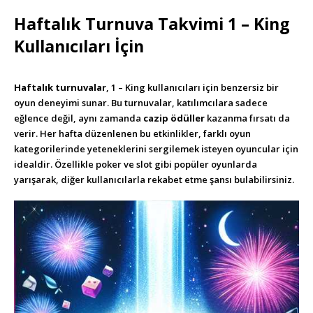
Haftalık Turnuva Takvimi 1 – King
Kullanıcıları İçin
Haftalık turnuvalar
, 1 – King kullanıcıları için benzersiz bir
oyun deneyimi sunar. Bu turnuvalar, katılımcılara sadece
eğlence değil, aynı zamanda
cazip ödüller
kazanma fırsatı da
verir. Her hafta düzenlenen bu etkinlikler, farklı oyun
kategorilerinde yeteneklerini sergilemek isteyen oyuncular için
idealdir. Özellikle poker ve slot gibi popüler oyunlarda
yarışarak, diğer kullanıcılarla rekabet etme şansı bulabilirsiniz.