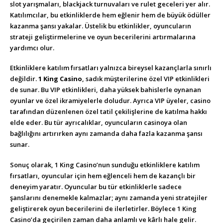
slot yarışmaları, blackjack turnuvaları ve rulet geceleri yer alır.
Katılımcılar, bu etkinliklerde hem eğlenir hem de büyük ödüller
kazanma şansı yakalar. Üstelik bu etkinlikler, oyuncuların
strateji geliştirmelerine ve oyun becerilerini artırmalarına
yardımcı olur.
Etkinliklere katılım fırsatları yalnızca bireysel kazançlarla sınırlı
değildir.
1 King Casino
, sadık müşterilerine özel VIP etkinlikleri
de sunar. Bu VIP etkinlikleri, daha yüksek bahislerle oynanan
oyunlar ve özel ikramiyelerle doludur. Ayrıca VIP üyeler, casino
tarafından düzenlenen özel tatil çekilişlerine de katılma hakkı
elde eder. Bu tür ayrıcalıklar, oyuncuların casinoya olan
bağlılığını artırırken aynı zamanda daha fazla kazanma şansı
sunar.
Sonuç olarak, 1 King Casino’nun sunduğu etkinliklere katılım
fırsatları, oyuncular için hem eğlenceli hem de kazançlı bir
deneyim yaratır. Oyuncular bu tür etkinliklerle sadece
şanslarını denemekle kalmazlar; aynı zamanda yeni stratejiler
geliştirerek oyun becerilerini de ilerletirler. Böylece 1 King
Casino’da geçirilen zaman daha anlamlı ve kârlı hale gelir.