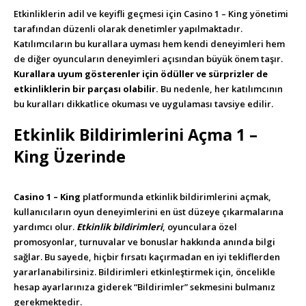
Etkinliklerin adil ve keyifli geçmesi için Casino 1 – King yönetimi
tarafından düzenli olarak denetimler yapılmaktadır.
Katılımcıların bu kurallara uyması hem kendi deneyimleri hem
de diğer oyuncuların deneyimleri açısından büyük önem taşır.
Kurallara uyum gösterenler için ödüller ve sürprizler de
etkinliklerin bir parçası olabilir.
Bu nedenle, her katılımcının
bu kuralları dikkatlice okuması ve uygulaması tavsiye edilir.
Etkinlik Bildirimlerini Açma 1 –
King Üzerinde
Casino 1 – King
platformunda etkinlik bildirimlerini açmak,
kullanıcıların oyun deneyimlerini en üst düzeye çıkarmalarına
yardımcı olur.
Etkinlik bildirimleri
, oyunculara özel
promosyonlar, turnuvalar ve bonuslar hakkında anında bilgi
sağlar. Bu sayede, hiçbir fırsatı kaçırmadan en iyi tekliflerden
yararlanabilirsiniz. Bildirimleri etkinleştirmek için, öncelikle
hesap ayarlarınıza giderek “Bildirimler” sekmesini bulmanız
gerekmektedir.