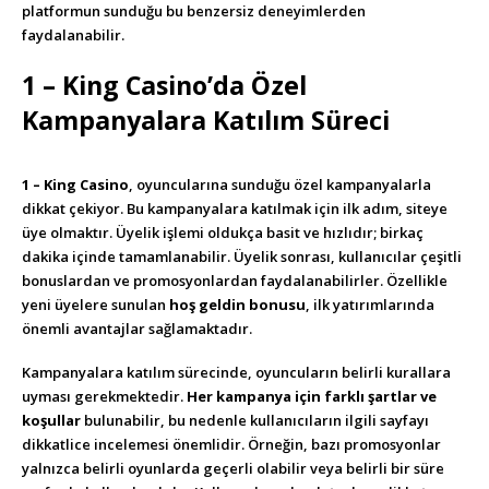
platformun sunduğu bu benzersiz deneyimlerden
faydalanabilir.
1 – King Casino’da Özel
Kampanyalara Katılım Süreci
1 – King Casino
, oyuncularına sunduğu özel kampanyalarla
dikkat çekiyor. Bu kampanyalara katılmak için ilk adım, siteye
üye olmaktır. Üyelik işlemi oldukça basit ve hızlıdır; birkaç
dakika içinde tamamlanabilir. Üyelik sonrası, kullanıcılar çeşitli
bonuslardan ve promosyonlardan faydalanabilirler. Özellikle
yeni üyelere sunulan
hoş geldin bonusu
, ilk yatırımlarında
önemli avantajlar sağlamaktadır.
Kampanyalara katılım sürecinde, oyuncuların belirli kurallara
uyması gerekmektedir.
Her kampanya için farklı şartlar ve
koşullar
bulunabilir, bu nedenle kullanıcıların ilgili sayfayı
dikkatlice incelemesi önemlidir. Örneğin, bazı promosyonlar
yalnızca belirli oyunlarda geçerli olabilir veya belirli bir süre