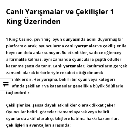
Canlı Yarışmalar ve Çekilişler 1
King Üzerinden
1 King Casino, çevrimiçi oyun dünyasında adını duyurmuş bir
platform olarak, oyuncularına
canlı yarışmalar
ve
çekilişler
ile
heyecan dolu anlar sunuyor. Bu etkinlikler, sadece eğlenceyi
artırmakla kalmaz, aynı zamanda oyunculara çeşitli ödüller
kazanma şansı da tanır.
Canlı yarışmalar
, katılımcıların gerçek
zamanlı olarak birbirleriyle rekabet ettiği dinamik
etkinliklerdir. Her yarışma, belirli bir oyun veya kategori
etrafında şekillenir ve kazananlar genellikle büyük ödüllerle
taçlandırılır.
Çekilişler ise, şansa dayalı etkinlikler olarak dikkat çeker.
Oyuncular belirli görevleri tamamlayarak veya belirli
oyunlarda aktif olarak çekilişlere katılma hakkı kazanırlar.
Çekilişlerin avantajları
arasında: