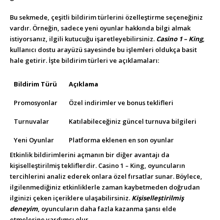
Bu sekmede, çeşitli bildirim türlerini özelleştirme seçeneğiniz
vardır. Örneğin, sadece yeni oyunlar hakkında bilgi almak
istiyorsanız, ilgili kutucuğu işaretleyebilirsiniz.
Casino 1 – King
,
kullanıcı dostu arayüzü sayesinde bu işlemleri oldukça basit
hale getirir. İşte bildirim türleri ve açıklamaları:
Bildirim Türü
Açıklama
Promosyonlar
Özel indirimler ve bonus teklifleri
Turnuvalar
Katılabileceğiniz güncel turnuva bilgileri
Yeni Oyunlar
Platforma eklenen en son oyunlar
Etkinlik bildirimlerini açmanın bir diğer avantajı da
kişiselleştirilmiş tekliflerdir. Casino 1 – King, oyuncuların
tercihlerini analiz ederek onlara özel fırsatlar sunar. Böylece,
ilgilenmediğiniz etkinliklerle zaman kaybetmeden doğrudan
ilginizi çeken içeriklere ulaşabilirsiniz.
Kişiselleştirilmiş
deneyim
, oyuncuların daha fazla kazanma şansı elde
etmelerine yardımcı olur.