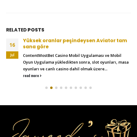
RELATED
POSTS
Yüksek oranlar peşindeysen Aviator tam
16
sana göre
Jul
ContentMostBet Casino Mobil Uygulaması ve Mobil
Oyun Uygulama yükledikten sonra, slot oyunları, masa
oyunları ve canlı casino dahil olmak üzere...
read more