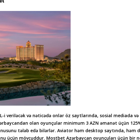
at
L-i veriləcək və nəticədə onlar öz saytlarında, sosial mediada və
əli, Azərbaycandan olan oyunçular minimum 3 AZN əmanət üçün 12
nusunu tələb edə bilərlər. Aviator həm desktop saytında, həm 
yunu üçün mövcuddur. Mostbet Azərbaycan oyunçuları üçün bir n