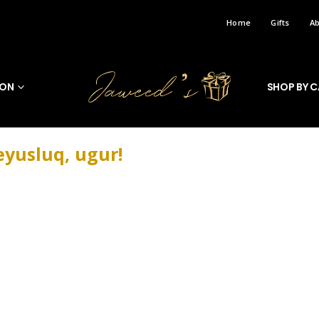
Home
Gifts
Ab
ION
SHOP BY 
eyusluq, ugur!