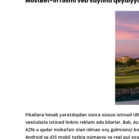
MostBet-in rəsmi veb saytına qeydiyy
Filiallara hesab yaratdıqdan sonra xüsusi istinad UR
vasitələrlə istinad linkini reklam edə bilərlər. B
AZN-ə qədər mükafatı olan idman xoş gəlmisiniz bo
Android və iOS mobil tətbiq nümayişi və real pul o