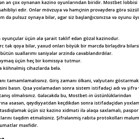
ən çox oynanan kazino oyunlarından biridir. Mostbet lobbisi a
ahibliyi edir. Onlar mövzuya və həmçinin provayderə görə süzülə
həm də pulsuz oynaya bilər, əgər siz başlanğıcsınızsa və oyunu 
yunçular üçün əla şərait təklif edən gözəl kazinodur.
c tək qoya bilər, yaxud onları böyük bir mərcdə birləşdirə bilərsi
bütün suallarımı saniyələr ərzində cavablandırdılar.
oymaq üçün heç bir komissya tutmur.
ta köhnəlmiş cihazlarda belə.
ı tamamlamalısınız. Giriş zamanı ölkəni, valyutanı göstərmək
ni basın. Qısa yoxlamadan sonra sistem istifadəçi adı və şifrə 
anış olmalısınız. Gələcəkdə bu, Mostbet-in üstünlüklərindən
ına əsasən, qeydiyyatdan keçdikdən sonra istifadəçidən yoxla
təsdiqləmək üçün siz kazino xidməti ilə əlaqə saxlamalı, paspor
larını təqdim etməlisiniz. Şifrələnmiş rabitə protokolları məlum
lumatlar məxfidir.