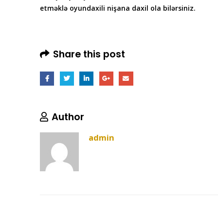
etməklə oyundaxili nişana daxil ola bilərsiniz.
Share this post
Author
admin