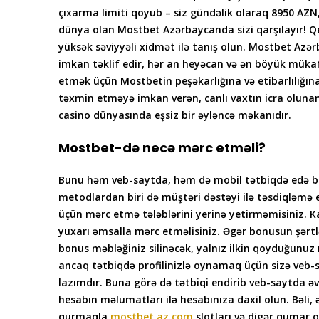
çıxarma limiti qoyub – siz gündəlik olaraq 8950 AZN,
dünya olan Mostbet Azərbaycanda sizi qarşılayır! Qe
yüksək səviyyəli xidmət ilə tanış olun. Mostbet Azə
imkan təklif edir, hər an heyəcan və ən böyük müka
etmək üçün Mostbetin peşəkarlığına və etibarlılığına 
təxmin etməyə imkan verən, canlı vaxtın icra olunan
casino dünyasında eşsiz bir əyləncə məkanıdır.
Mostbet-də necə mərc etməli?
Bunu həm veb-saytda, həm də mobil tətbiqdə edə bi
metodlardan biri də müştəri dəstəyi ilə təsdiqləmə 
üçün mərc etmə tələblərini yerinə yetirməmisiniz. K
yuxarı əmsalla mərc etməlisiniz. Əgər bonusun şərtl
bonus məbləğiniz silinəcək, yalnız ilkin qoyduğunuz
ancaq tətbiqdə profilinizlə oynamaq üçün sizə veb-
lazımdır. Buna görə də tətbiqi endirib veb-saytda ə
hesabın məlumatları ilə hesabınıza daxil olun. Bəli,
qurmaqla
mostbet.az.com
slotları və digər qumar 