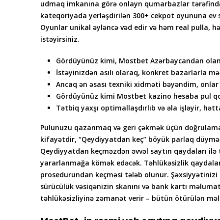
udmaq imkanına görə onlayn qumarbazlar tərəfindən 
kateqoriyada yerləşdirilən 300+ cekpot oyununa ev s
Oyunlar unikal əyləncə vəd edir və həm real pulla, 
istəyirsiniz.
Gördüyünüz kimi, Mostbet Azərbaycandan olan o
İstəyinizdən asılı olaraq, konkret bazarlarla mər
Ancaq ən əsası texniki xidməti bəyəndim, onlar 
Gördüyünüz kimi Mostbet kazino hesaba pul q
Tətbiq yaxşı optimallaşdırlıb və əla işləyir, hət
Pulunuzu qazanmaq və geri çəkmək üçün doğrulaman
kifayətdir, “Qeydiyyatdan keç” böyük parlaq düyməsi
Qeydiyyatdan keçməzdən əvvəl saytın qaydaları ilə t
yararlanmağa kömək edəcək. Təhlükəsizlik qaydalar
prosedurundan keçməsi tələb olunur. Şəxsiyyətinizi 
sürücülük vəsiqənizin skanını və bank kartı məlumat
təhlükəsizliyinə zəmanət verir – bütün ötürülən mə