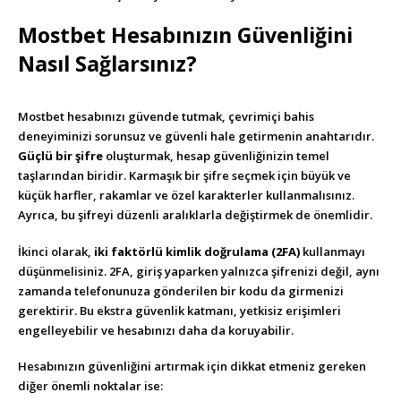
Mostbet Hesabınızın Güvenliğini
Nasıl Sağlarsınız?
Mostbet hesabınızı güvende tutmak, çevrimiçi bahis
deneyiminizi sorunsuz ve güvenli hale getirmenin anahtarıdır.
Güçlü bir şifre
oluşturmak, hesap güvenliğinizin temel
taşlarından biridir. Karmaşık bir şifre seçmek için büyük ve
küçük harfler, rakamlar ve özel karakterler kullanmalısınız.
Ayrıca, bu şifreyi düzenli aralıklarla değiştirmek de önemlidir.
İkinci olarak,
iki faktörlü kimlik doğrulama (2FA)
kullanmayı
düşünmelisiniz. 2FA, giriş yaparken yalnızca şifrenizi değil, aynı
zamanda telefonunuza gönderilen bir kodu da girmenizi
gerektirir. Bu ekstra güvenlik katmanı, yetkisiz erişimleri
engelleyebilir ve hesabınızı daha da koruyabilir.
Hesabınızın güvenliğini artırmak için dikkat etmeniz gereken
diğer önemli noktalar ise: