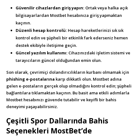
Güvenilir cihazlardan giriş yapın:
Ortak veya halka açık
bilgisayarlardan Mostbet hesabınıza giriş yapmaktan
kaçının.
Düzenli hesap kontrolü:
Hesap hareketlerinizi sık sık
kontrol edin ve şüpheli bir etkinlik fark ederseniz hemen
destek ekibiyle iletişime geçin.
Güncel yazılım kullanımı:
Cihazınızdaki işletim sistemi ve
tarayıcıların güncel olduğundan emin olun.
Son olarak, çevrimiçi dolandırıcılıkların kurbanı olmamak için
phishing e-postalarına
karşı dikkatli olun. Mostbet adına
gelen e-postaların gerçek olup olmadığını kontrol edin; şüpheli
bağlantılara tıklamaktan kaçının. Bu basit ama etkili adımlarla
Mostbet hesabınızı güvende tutabilir ve keyifli bir bahis
deneyimi yaşayabilirsiniz.
Çeşitli Spor Dallarında Bahis
Seçenekleri MostBet’de