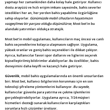
yapmayı her zamankinden daha kolay hale getiriyor. Kullanıcı
dostu arayüzü ve hızlı erişim imkanı sayesinde, bahis severler
istedikleri her an, her yerden bahis yapabilme özgürlüğüne
sahip oluyorlar.
Günümüzde mobil cihazların hayatımızın
vazgeçilmez bir parçası olduğu düşünülürse
, Most bet’in bu
alandaki yatırımları oldukça stratejik.
Most bet’in mobil uygulaması, kullanıcıların maç öncesi ve canlı
bahis seçeneklerine kolayca ulaşmasını sağlıyor. Uygulama,
yüksek oranlar ve geniş bahis seçenekleri ile dikkat çekiyor.
Ayrıca, kullanıcılar favori spor dallarını ve liglerini seçerek
kişiselleştirilmiş bildirimler alabiliyorlar. Bu özellikler, bahis
deneyimini daha keyifli ve kazançlı hale getiriyor.
Güvenlik
, mobil bahis uygulamalarında en önemli unsurlardan
biri. Most bet, kullanıcı bilgilerinin korunması için en son
teknoloji şifreleme yöntemlerini kullanıyor.
Bu sayede
,
kullanıcılar güvenle para yatırma ve çekme işlemlerini
gerçekleştirebiliyorlar. Uygulama ayrıca, 7/24 müşteri
hizmetleri desteği sunarak kullanıcıların karşılaştıkları
sorunlara hızlı çözümler üretiyor.