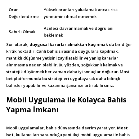
Oran
Yüksek oranları yakalamak ancak risk
Değerlendirme
yönetimini ihmal etmemek
Aceleci davranmamak ve doğru anı
Sabırlı Olmak
beklemek
Son olarak,
duygusal kararlar almaktan kaçınmak
da bir diğer
kritik noktadır. Canlı bahis sırasında duygulara kapılmak,
mantıklı düşünme yetisini zayıflatabilir ve yanlış kararlar
alınmasına neden olabilir. Bu yüzden, soğukkanlı kalmak ve
stratejik düşünmek her zaman daha iyi sonuçlar doğurur. Most
bet platformunda bu stratejileri uygulayarak daha bilinçli
bahisler yapabilir ve kazanma şansınızı artırabilirsiniz.
Mobil Uygulama ile Kolayca Bahis
Yapma İmkanı
Mobil uygulamalar, bahis dünyasında devrim yaratıyor.
Most
bet
, kullanıcılarına sunduğu yenilikçi mobil uygulama ile bahis