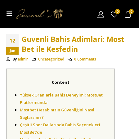
0
0
Guvenli Bahis Adimlari: Most
12
Bet ile Kesfedin
Jun
By
admin
Uncategorized
0 Comments
Content
Yüksek Oranlarla Bahis Deneyimi: MostBet
Platformunda
Mostbet Hesabınızın Güvenliğini Nasıl
Sağlarsınız?
Çeşitli Spor Dallarında Bahis Seçenekleri
MostBet’de