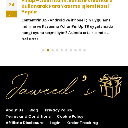
Pinup – Adım Adım: Bahiste Kredi Kartı
24
Kullanarak Para Yatırma İşlemi Nasıl
Yapılır
Jul
ContentPinUp - Android ve iPhone İçin Uygulama
İndirme ve Kazanma YollarıPin Up TR uygulamada
hangi oyunu seçmeliyim? Aslında orta kısımda,...
read more
About Us
Blog
Privacy Policy
Terms and Conditions
Cookie Policy
Affiliate Disclosure
Login
Order Tracking