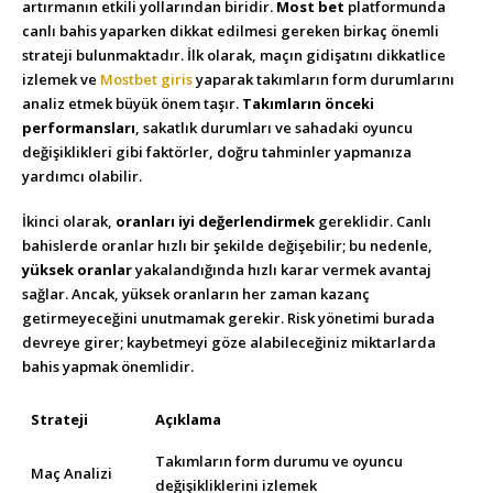
artırmanın etkili yollarından biridir.
Most bet
platformunda
canlı bahis yaparken dikkat edilmesi gereken birkaç önemli
strateji bulunmaktadır. İlk olarak, maçın gidişatını dikkatlice
izlemek ve
Mostbet giris
yaparak takımların form durumlarını
analiz etmek büyük önem taşır.
Takımların önceki
performansları
, sakatlık durumları ve sahadaki oyuncu
değişiklikleri gibi faktörler, doğru tahminler yapmanıza
yardımcı olabilir.
İkinci olarak,
oranları iyi değerlendirmek
gereklidir. Canlı
bahislerde oranlar hızlı bir şekilde değişebilir; bu nedenle,
yüksek oranlar
yakalandığında hızlı karar vermek avantaj
sağlar. Ancak, yüksek oranların her zaman kazanç
getirmeyeceğini unutmamak gerekir. Risk yönetimi burada
devreye girer; kaybetmeyi göze alabileceğiniz miktarlarda
bahis yapmak önemlidir.
Strateji
Açıklama
Takımların form durumu ve oyuncu
Maç Analizi
değişikliklerini izlemek