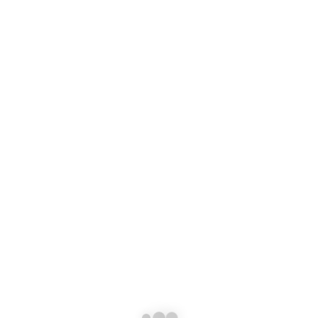
rklı promosyon tiplerini ve koşulların
ilgileri özetler. Gerçek veriler, site
tır.