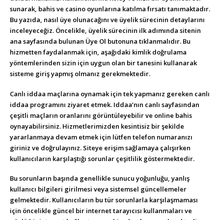
sunarak, bahis ve casino oyunlarına katılma fırsatı tanımaktadır.
Bu yazıda, nasıl üye olunacağını ve üyelik sürecinin detaylarını
inceleyeceğiz. Öncelikle, üyelik sürecinin ilk adımında sitenin
ana sayfasında bulunan Üye Ol butonuna tıklanmalıdır. Bu
hizmetten faydalanmak için, aşağıdaki kimlik doğrulama
yöntemlerinden sizin için uygun olan bir tanesini kullanarak
sisteme giriş yapmış olmanız gerekmektedir.
Canlı iddaa maçlarına oynamak için tek yapmanız gereken canlı
iddaa programını ziyaret etmek. Iddaa’nın canlı sayfasından
çeşitli maçların oranlarını görüntüleyebilir ve online bahis
oynayabilirsiniz. Hizmetlerimizden kesintisiz bir şekilde
yararlanmaya devam etmek için lütfen telefon numaranızı
giriniz ve doğrulayınız. Siteye erişim sağlamaya çalışırken
kullanıcıların karşılaştığı sorunlar çeşitlilik göstermektedir.
Bu sorunların başında genellikle sunucu yoğunluğu, yanlış
kullanıcı bilgileri girilmesi veya sistemsel güncellemeler
gelmektedir. Kullanıcıların bu tür sorunlarla karşılaşmaması
için öncelikle güncel bir internet tarayıcısı kullanmaları ve