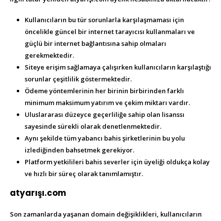
Kullanıcıların bu tür sorunlarla karşılaşmaması için
öncelikle güncel bir internet tarayıcısı kullanmaları ve
güçlü bir internet bağlantısına sahip olmaları
gerekmektedir.
Siteye erişim sağlamaya çalışırken kullanıcıların karşılaştığı
sorunlar çeşitlilik göstermektedir.
Ödeme yöntemlerinin her birinin birbirinden farklı
minimum maksimum yatırım ve çekim miktarı vardır.
Uluslararası düzeyce geçerliliğe sahip olan lisanssı
sayesinde sürekli olarak denetlenmektedir.
Aynı şekilde tüm yabancı bahis şirketlerinin bu yolu
izlediğinden bahsetmek gerekiyor.
Platform yetkilileri bahis severler için üyeliği oldukça kolay
ve hızlı bir süreç olarak tanımlamıştır.
atyarışı.com
Son zamanlarda yaşanan domain değişiklikleri, kullanıcıların