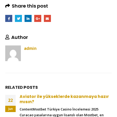
Share this post
Author
admin
RELATED
POSTS
Aviator ile yükseklerde kazanmaya hazır
22
mısın?
Jun
ContentMostbet Türkiye Casino İncelemesi 2025
Curacao yasalarına uygun lisanslı olan Mostbet, en